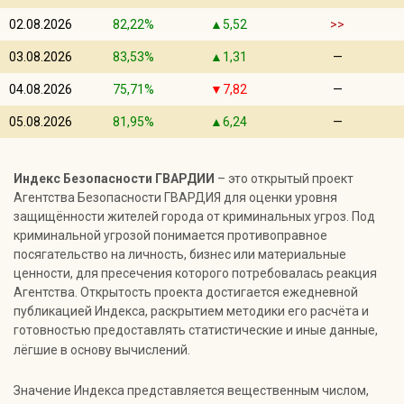
Индекс Безопасности ГВАРДИИ –
открытый проект Агентства Безопасности ГВАРДИЯ для
02.08.2026
82,22%
▲5,52
>>
оценки уровня защищённости жителей города от
криминальных угроз.
Подробнее >>
03.08.2026
83,53%
▲1,31
—
04.08.2026
75,71%
▼7,82
—
05.08.2026
81,95%
▲6,24
—
Индекс Безопасности ГВАРДИИ
– это открытый проект
Агентства Безопасности ГВАРДИЯ для оценки уровня
защищённости жителей города от криминальных угроз. Под
криминальной угрозой понимается противоправное
посягательство на личность, бизнес или материальные
ценности, для пресечения которого потребовалась реакция
Агентства. Открытость проекта достигается ежедневной
публикацией Индекса, раскрытием методики его расчёта и
готовностью предоставлять статистические и иные данные,
лёгшие в основу вычислений.
Значение Индекса представляется вещественным числом,