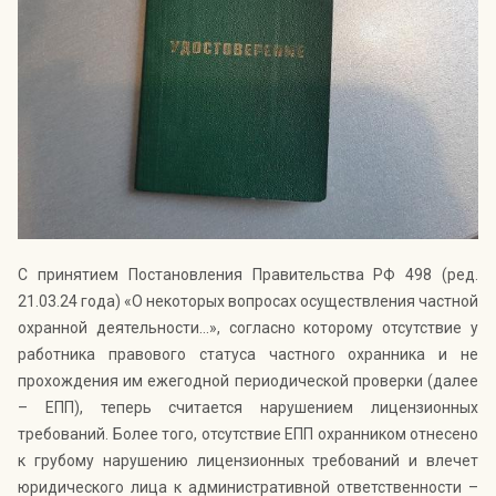
Индекс Безопасности ГВАРДИИ –
открытый проект Агентства Безопасности ГВАРДИЯ для
оценки уровня защищённости жителей города от
криминальных угроз.
Подробнее >>
С принятием Постановления Правительства РФ 498 (ред.
21.03.24 года) «О некоторых вопросах осуществления частной
охранной деятельности…», согласно которому отсутствие у
работника правового статуса частного охранника и не
прохождения им ежегодной периодической проверки (далее
– ЕПП), теперь считается нарушением лицензионных
требований. Более того, отсутствие ЕПП охранником отнесено
к грубому нарушению лицензионных требований и влечет
юридического лица к административной ответственности –