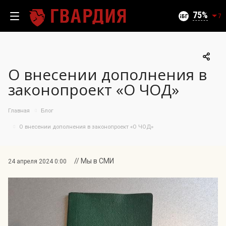
Текущий уровень угроз (на 09.08.2026):
Безопасно
75
7
О внесении дополнения в
100
законопроект «О ЧОД»
95
90
Главная
Блог
85
06.08.2026
О внесении дополнения в законопроект «О ЧОД»
75%
80
75
70
// Мы в СМИ
24 апреля 2024 0:00
65
60
55
50
10.07
25.07
06.08