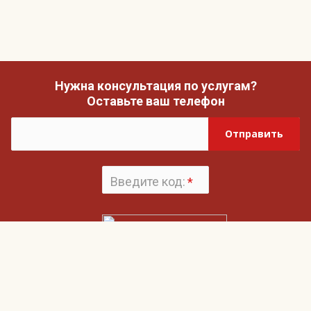
Нужна консультация по услугам?
Оставьте ваш телефон
Отправить
Введите код:
*
Поменять
картинку
Нажимая на кнопку «Отправить», вы даете согласие на обработку своих
Пользовательским соглашением
персональных данных и согласие с
и