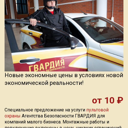
Индекс Безопасности ГВАРДИИ –
открытый проект Агентства Безопасности ГВАРДИЯ для
оценки уровня защищённости жителей города от
криминальных угроз.
Подробнее >>
Новые экономные цены в условиях новой
экономической реальности!
от 10 ₽
Специальное предложение на услуги
пультовой
охраны
Агентства Безопасности ГВАРДИЯ для
компаний малого бизнеса. Монтажные работы и
подключение включены в цену, никаких ограничений