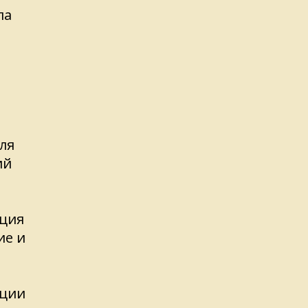
ла
ля
ий
ация
ие и
ации