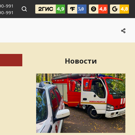
990-991
090-991
Новости