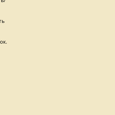
ть/
ть
ок.