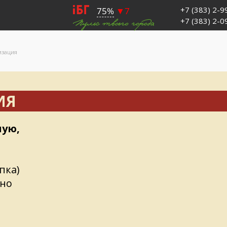
+7 (383) 2-
+7 (383) 2-
изация
ИЯ
ную,
пка)
вно