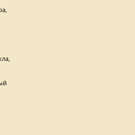
ра,
й
кла,
ый