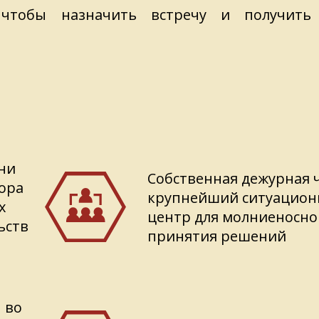
 чтобы назначить встречу и получить 
ни
Собственная дежурная 
ора
крупнейший ситуацио
х
центр для молниеносно
ьств
принятия решений
 во