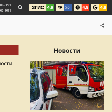
990-991
090-991
Новости
ности