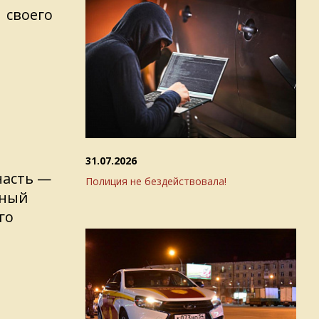
своего
31.07.2026
часть —
Полиция не бездействовала!
нный
го