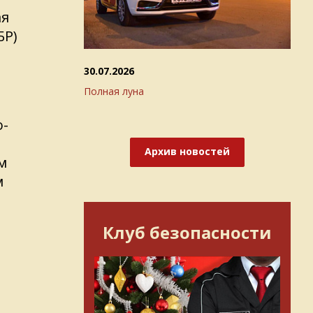
ая
БР)
30.07.2026
Полная луна
о-
Архив новостей
м
м
Клуб безопасности