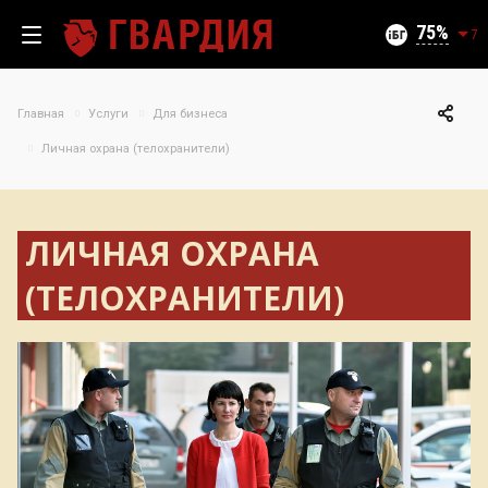
Текущий уровень угроз (на 08.08.2026):
Безопасно
75
7
Главная
Услуги
Для бизнеса
Личная охрана (телохранители)
100
95
90
ЛИЧНАЯ ОХРАНА
85
06.08.2026
75%
80
(ТЕЛОХРАНИТЕЛИ)
75
70
65
60
55
50
09.07
24.07
06.08