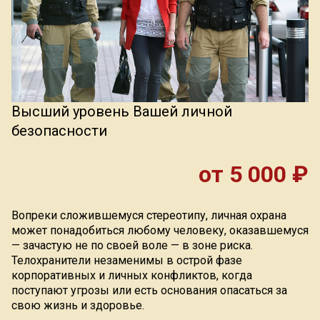
Индекс Безопасности ГВАРДИИ –
открытый проект Агентства Безопасности ГВАРДИЯ для
оценки уровня защищённости жителей города от
криминальных угроз.
Подробнее >>
Высший уровень Вашей личной
безопасности
от 5 000 ₽
Вопреки сложившемуся стереотипу, личная охрана
может понадобиться любому человеку, оказавшемуся
— зачастую не по своей воле — в зоне риска.
Телохранители незаменимы в острой фазе
корпоративных и личных конфликтов, когда
поступают угрозы или есть основания опасаться за
свою жизнь и здоровье.