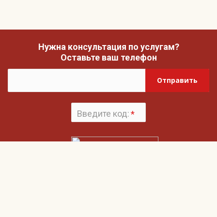
Нужна консультация по услугам?
Оставьте ваш телефон
Отправить
Введите код:
*
Поменять
картинку
Нажимая на кнопку «Отправить», вы даете согласие на обработку своих
Пользовательским соглашением
персональных данных и согласие с
и
Политикой конфиденциальности