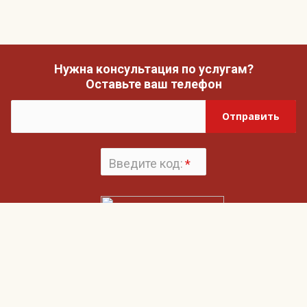
Нужна консультация по услугам?
Оставьте ваш телефон
Отправить
Введите код:
*
Поменять
картинку
Нажимая на кнопку «Отправить», вы даете согласие на обработку своих
Пользовательским соглашением
персональных данных и согласие с
и
Политикой конфиденциальности