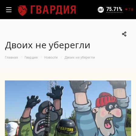
Текущий уровень угроз (на 06.08.2026):
Безопасно
75.71
7.8
Двоих не уберегли
100
95
Главная
Гвардия
Новости
Двоих не уберегли
90
85
04.08.2026
75.71%
80
75
70
65
60
55
50
08.07
23.07
04.08