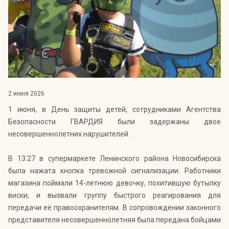
Индекс Безопасности ГВАРДИИ –
открытый проект Агентства Безопасности ГВАРДИЯ для
оценки уровня защищённости жителей города от
криминальных угроз.
Подробнее >>
2 июня 2026
1 июня, в День защиты детей, сотрудниками Агентства
Безопасности ГВАРДИЯ были задержаны двое
несовершеннолетних нарушителей.
В 13:27 в супермаркете Ленинского района Новосибирска
была нажата кнопка тревожной сигнализации. Работники
магазина поймали 14-летнюю девочку, похитившую бутылку
виски, и вызвали группу быстрого реагирования для
передачи её правоохранителям. В сопровождении законного
представителя несовершеннолетняя была передана бойцами