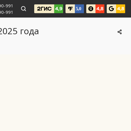
990-991
090-991
2025 года