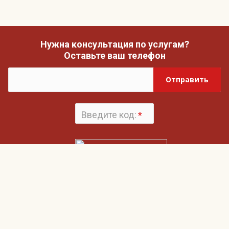
Нужна консультация по услугам?
Оставьте ваш телефон
Отправить
Введите код:
*
Поменять
картинку
Нажимая на кнопку «Отправить», вы даете согласие на обработку своих
Пользовательским соглашением
персональных данных и согласие с
и
Политикой конфиденциальности