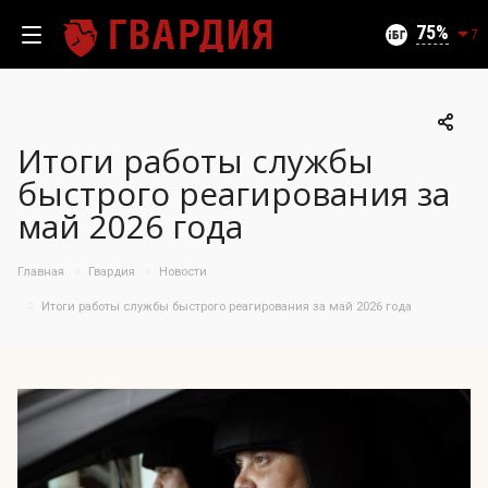
Текущий уровень угроз (на 08.08.2026):
Безопасно
75
7
Итоги работы службы
100
быстрого реагирования за
95
май 2026 года
90
85
06.08.2026
Главная
Гвардия
Новости
75%
80
75
Итоги работы службы быстрого реагирования за май 2026 года
70
65
60
55
50
09.07
24.07
06.08