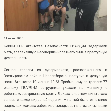
Индекс Безопасности ГВАРДИИ –
открытый проект Агентства Безопасности ГВАРДИЯ для
оценки уровня защищённости жителей города от
криминальных угроз.
Подробнее >>
11 июня 2026
Бойцы ГБР Агентства Безопасности ГВАРДИЯ задержали
мать, вовлекавшую несовершеннолетнего сына в преступную
деятельность.
Сигнал тревоги из супермаркета, расположенного в
Заельцовском районе Новосибирска, поступил в дежурную
часть Агентства 10 июня в 10:23. Прибывшему по тревоге 77
экипажу ГВАРДИИ сотрудники указали на женщину с
ребенком, совершившую кражу. Доказательством вины стала
запись с камер видеонаблюдения – на ней было отчетливо
видно, как мамаша заботливо складывает в рюкзак сынишки