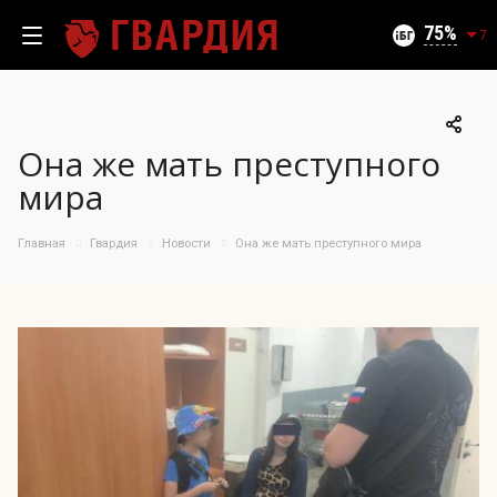
Текущий уровень угроз (на 08.08.2026):
Безопасно
75
7
Она же мать преступного
100
мира
95
90
Главная
Гвардия
Новости
Она же мать преступного мира
85
06.08.2026
75%
80
75
70
65
60
55
50
10.07
25.07
06.08