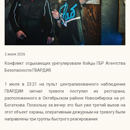
Индекс Безопасности ГВАРДИИ –
открытый проект Агентства Безопасности ГВАРДИЯ для
оценки уровня защищённости жителей города от
криминальных угроз.
Подробнее >>
2 июля 2026
Конфликт отдыхающих урегулировали бойцы ГБР Агентства
Безопасности ГВАРДИЯ.
1 июля в 23:21 на пульт централизованного наблюдения
ГВАРДИИ сигнал тревоги поступил из ресторана,
расположенного в Октябрьском районе Новосибирска на ул.
Богаткова. Поскольку за вечер это был уже третий вызов на
этот объект охраны, оперативным дежурным на тревогу были
направлены три группы быстрого реагирования.