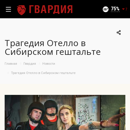
Текущий уровень угроз (на 09.08.2026):
Безопасно
75
7
Трагедия Отелло в
100
Сибирском гештальте
95
90
Главная
Гвардия
Новости
85
06.08.2026
Трагедия Отелло в Сибирском гештальте
75%
80
75
70
65
60
55
50
11.07
26.07
06.08